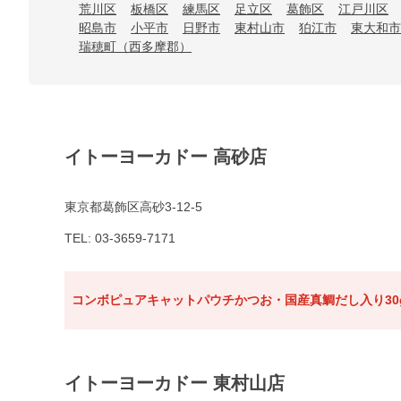
荒川区
板橋区
練馬区
足立区
葛飾区
江戸川区
昭島市
小平市
日野市
東村山市
狛江市
東大和市
瑞穂町（西多摩郡）
イトーヨーカドー 高砂店
東京都葛飾区高砂3-12-5
TEL: 03-3659-7171
コンボピュアキャットパウチかつお・国産真鯛だし入り30
イトーヨーカドー 東村山店