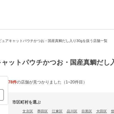
ピュアキャットパウチかつお・国産真鯛だし入り30gを扱う店舗一覧
ャットパウチかつお・国産真鯛だし入
78
件
の店舗が見つかりました
（1~20件目）
市区町村を選ぶ
文京区
墨田区
江東区
品川区
目黒区
大田区