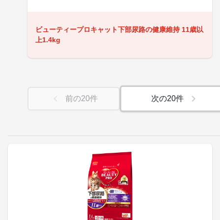
ビューティープロキャット下部尿路の健康維持 11歳以
上1.4kg
前の
20
件
次の
20
件