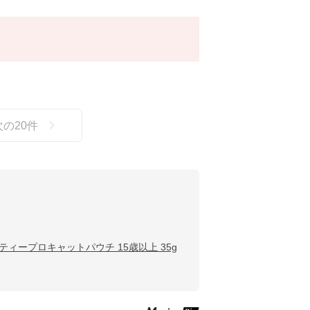
次の
20
件
ティープロキャットパウチ 15歳以上 35g