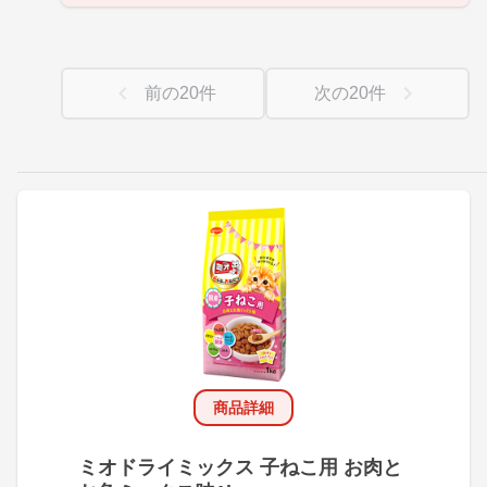
前の
20
件
次の
20
件
商品詳細
ミオドライミックス 子ねこ用 お肉と