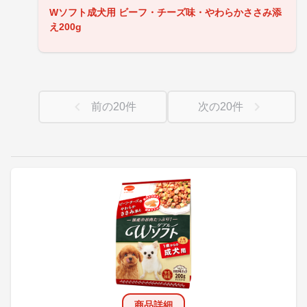
Wソフト成犬用 ビーフ・チーズ味・やわらかささみ添
え200g
前の
20
件
次の
20
件
商品詳細