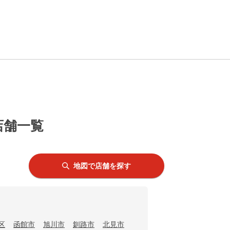
店舗一覧
地図で店舗を探す
区
函館市
旭川市
釧路市
北見市