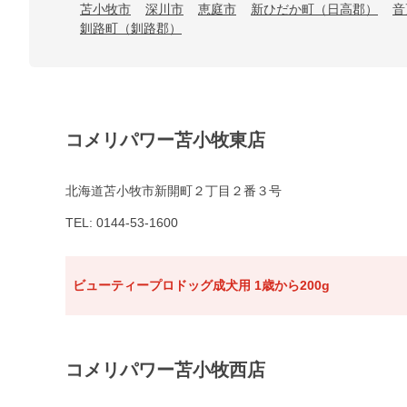
苫小牧市
深川市
恵庭市
新ひだか町（日高郡）
音
釧路町（釧路郡）
コメリパワー苫小牧東店
北海道苫小牧市新開町２丁目２番３号
TEL: 0144-53-1600
ビューティープロドッグ成犬用 1歳から200g
コメリパワー苫小牧西店